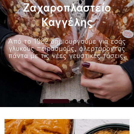
Ζαχαροπλαστείο
Καγγέλης
Άπό το 1982 δημιουργούμε για εσάς
γλυκούς πειρασμούς, φλερτάροντας
πάντα με τις νέες γευστικές τάσεις.