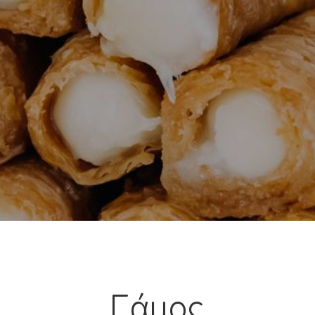
Γάμος