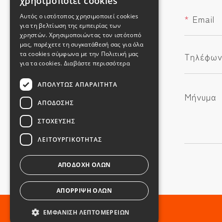
χρησιμοποιεί cookies
Αυτός ο ιστότοπος χρησιμοποιεί cookies
*
Email
για τη βελτίωση της εμπειρίας των
χρηστών. Χρησιμοποιώντας τον ιστότοπό
μας, παρέχετε τη συγκατάθεσή σας για όλα
τα cookies σύμφωνα με την Πολιτική μας
Τηλέφω
για τα cookies.
Διαβάστε περισσότερα
ΑΠΟΛΎΤΩΣ ΑΠΑΡΑΊΤΗΤΑ
Μήνυμα
ΑΠΌΔΟΣΗΣ
ΣΤΌΧΕΥΣΗΣ
ΛΕΙΤΟΥΡΓΙΚΌΤΗΤΑΣ
ΑΠΟΔΟΧΉ ΌΛΩΝ
ΑΠΌΡΡΙΨΗ ΌΛΩΝ
ΕΜΦΆΝΙΣΗ ΛΕΠΤΟΜΕΡΕΙΏΝ